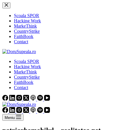
Sari
la
conținut
Școala SPOR
Hacking Work
MarkeThink
CountryStrike
FaithBook
Contact
Școala SPOR
Hacking Work
MarkeThink
CountryStrike
FaithBook
Contact
Meniu