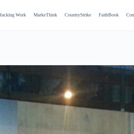
Hacking Work
MarkeThink
CountryStrike
FaithBook
Con