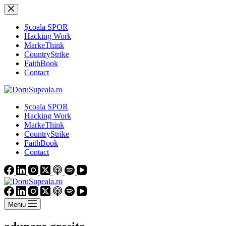
Sari
la
conținut
Școala SPOR
Hacking Work
MarkeThink
CountryStrike
FaithBook
Contact
Școala SPOR
Hacking Work
MarkeThink
CountryStrike
FaithBook
Contact
Meniu