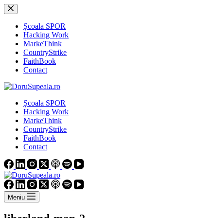
Sari
la
conținut
Școala SPOR
Hacking Work
MarkeThink
CountryStrike
FaithBook
Contact
Școala SPOR
Hacking Work
MarkeThink
CountryStrike
FaithBook
Contact
Meniu