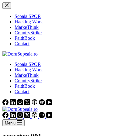
Sari
la
conținut
Școala SPOR
Hacking Work
MarkeThink
CountryStrike
FaithBook
Contact
Școala SPOR
Hacking Work
MarkeThink
CountryStrike
FaithBook
Contact
Meniu