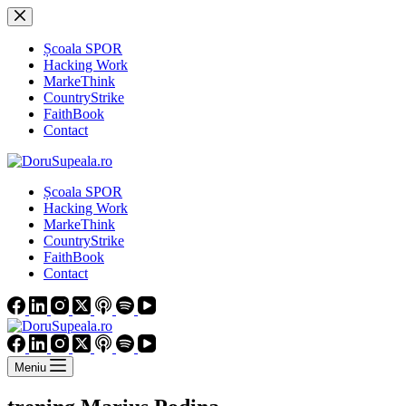
Sari
la
conținut
Școala SPOR
Hacking Work
MarkeThink
CountryStrike
FaithBook
Contact
Școala SPOR
Hacking Work
MarkeThink
CountryStrike
FaithBook
Contact
Meniu