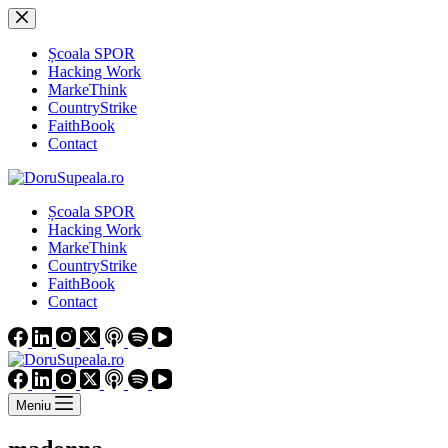
Sari
la
conținut
Școala SPOR
Hacking Work
MarkeThink
CountryStrike
FaithBook
Contact
Școala SPOR
Hacking Work
MarkeThink
CountryStrike
FaithBook
Contact
Meniu