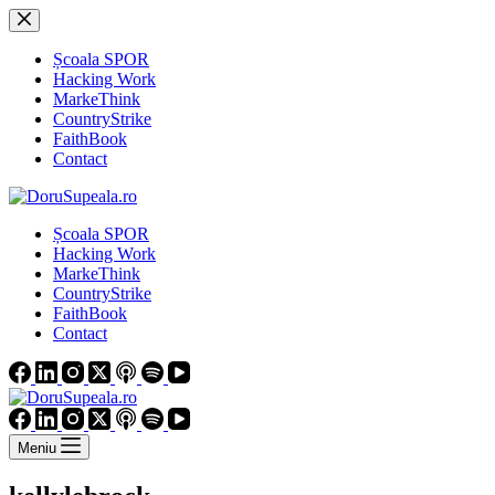
Sari
la
conținut
Școala SPOR
Hacking Work
MarkeThink
CountryStrike
FaithBook
Contact
Școala SPOR
Hacking Work
MarkeThink
CountryStrike
FaithBook
Contact
Meniu