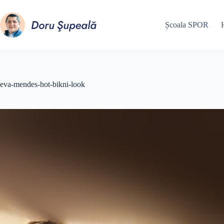
Sari
la
conținut
Școala SPOR
eva-mendes-hot-bikni-look