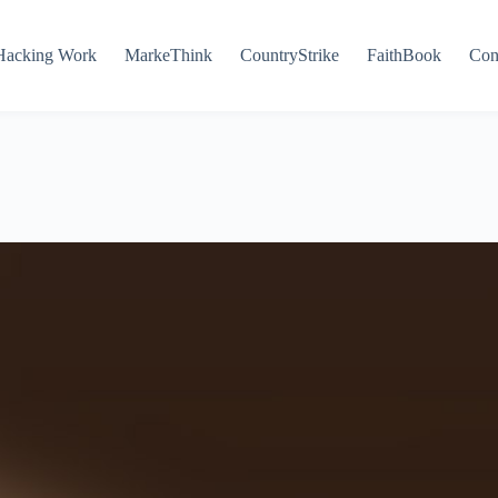
Hacking Work
MarkeThink
CountryStrike
FaithBook
Con