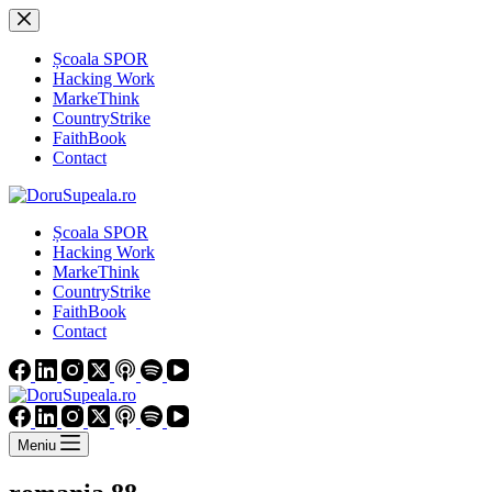
Sari
la
conținut
Școala SPOR
Hacking Work
MarkeThink
CountryStrike
FaithBook
Contact
Școala SPOR
Hacking Work
MarkeThink
CountryStrike
FaithBook
Contact
Meniu