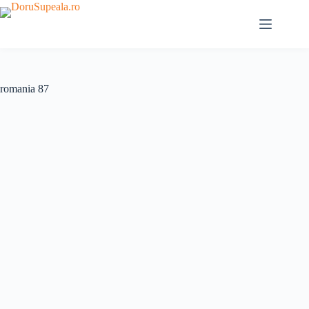
Sari
la
conținut
romania 87