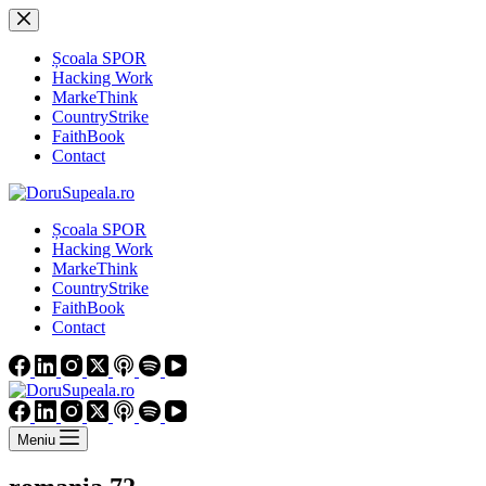
Sari
la
conținut
Școala SPOR
Hacking Work
MarkeThink
CountryStrike
FaithBook
Contact
Școala SPOR
Hacking Work
MarkeThink
CountryStrike
FaithBook
Contact
Meniu