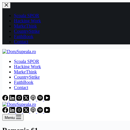
Sari
la
conținut
Școala SPOR
Hacking Work
MarkeThink
CountryStrike
FaithBook
Contact
Școala SPOR
Hacking Work
MarkeThink
CountryStrike
FaithBook
Contact
Meniu