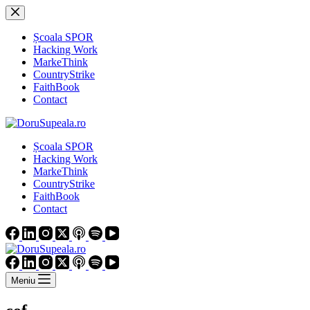
Sari
la
conținut
Școala SPOR
Hacking Work
MarkeThink
CountryStrike
FaithBook
Contact
Școala SPOR
Hacking Work
MarkeThink
CountryStrike
FaithBook
Contact
Meniu