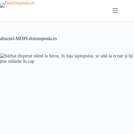
Sari
la
conținut
abuzuri-MDPI-dorusupeala.ro