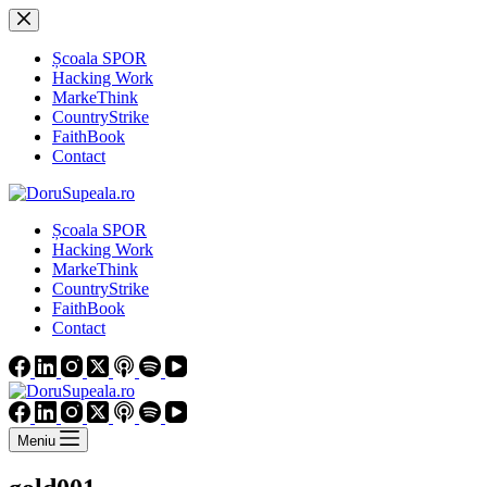
Sari
la
conținut
Școala SPOR
Hacking Work
MarkeThink
CountryStrike
FaithBook
Contact
Școala SPOR
Hacking Work
MarkeThink
CountryStrike
FaithBook
Contact
Meniu