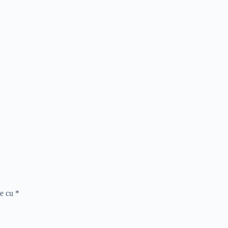
te cu
*