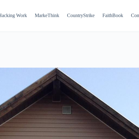
Hacking Work
MarkeThink
CountryStrike
FaithBook
Con