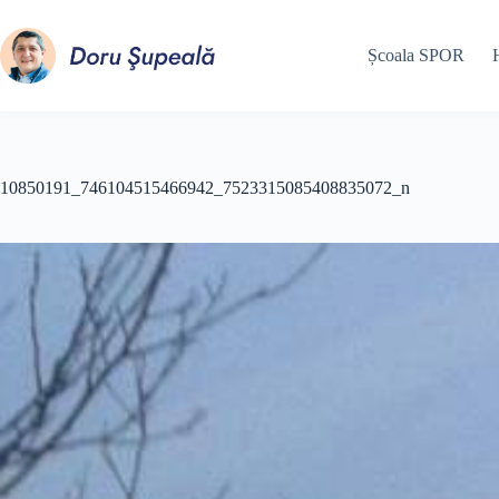
Sari
la
conținut
Școala SPOR
10850191_746104515466942_7523315085408835072_n