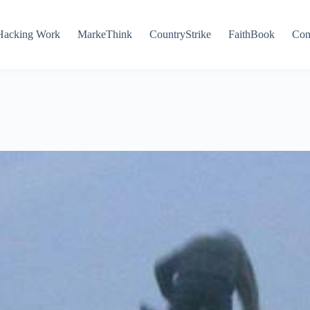
Hacking Work
MarkeThink
CountryStrike
FaithBook
Con