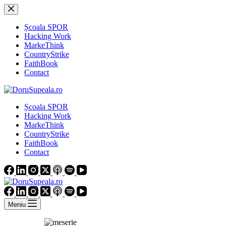
Sari
la
conținut
Școala SPOR
Hacking Work
MarkeThink
CountryStrike
FaithBook
Contact
Școala SPOR
Hacking Work
MarkeThink
CountryStrike
FaithBook
Contact
Meniu