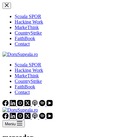
Sari
la
conținut
Școala SPOR
Hacking Work
MarkeThink
CountryStrike
FaithBook
Contact
Școala SPOR
Hacking Work
MarkeThink
CountryStrike
FaithBook
Contact
Meniu