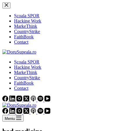
Sari
la
conținut
Școala SPOR
Hacking Work
MarkeThink
CountryStrike
FaithBook
Contact
Școala SPOR
Hacking Work
MarkeThink
CountryStrike
FaithBook
Contact
Meniu