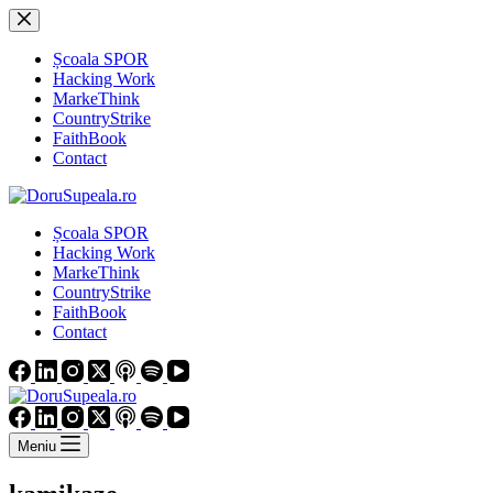
Sari
la
conținut
Școala SPOR
Hacking Work
MarkeThink
CountryStrike
FaithBook
Contact
Școala SPOR
Hacking Work
MarkeThink
CountryStrike
FaithBook
Contact
Meniu