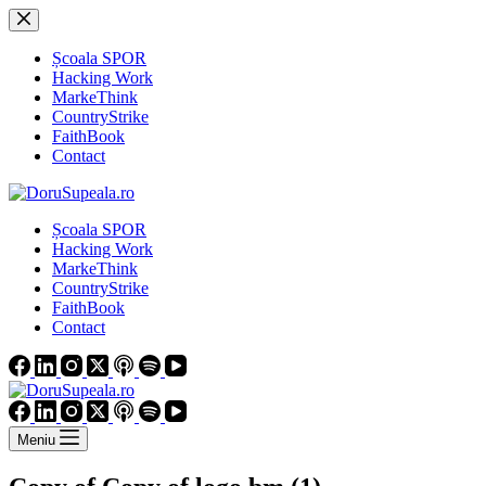
Sari
la
conținut
Școala SPOR
Hacking Work
MarkeThink
CountryStrike
FaithBook
Contact
Școala SPOR
Hacking Work
MarkeThink
CountryStrike
FaithBook
Contact
Meniu