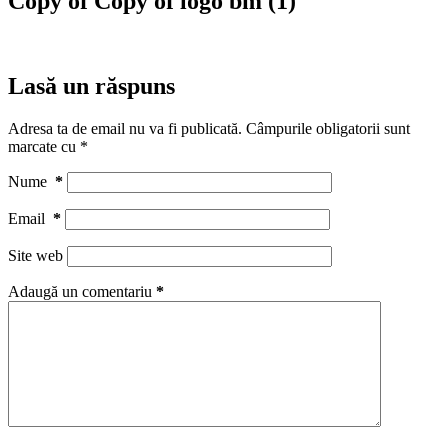
Copy of Copy of logo bm (1)
Lasă un răspuns
Adresa ta de email nu va fi publicată.
Câmpurile obligatorii sunt
marcate cu
*
Nume
*
Email
*
Site web
Adaugă un comentariu
*