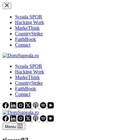
Sari
la
conținut
Școala SPOR
Hacking Work
MarkeThink
CountryStrike
FaithBook
Contact
Școala SPOR
Hacking Work
MarkeThink
CountryStrike
FaithBook
Contact
Meniu