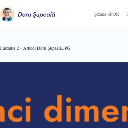
Sari
la
conținut
Școala SPOR
Ilustrație 2 – Articol Doru Șupeală.JPG