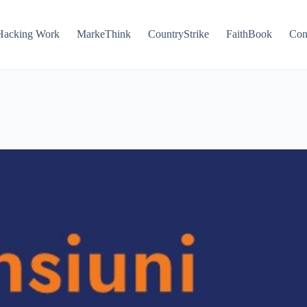
Hacking Work
MarkeThink
CountryStrike
FaithBook
Con