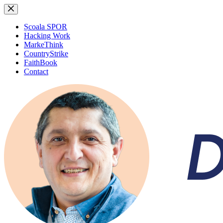
Sari
la
conținut
Școala SPOR
Hacking Work
MarkeThink
CountryStrike
FaithBook
Contact