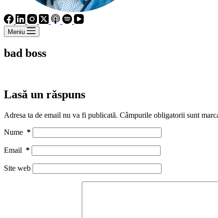
Meniu
bad boss
Lasă un răspuns
Adresa ta de email nu va fi publicată.
Câmpurile obligatorii sunt marc
Nume
*
Email
*
Site web