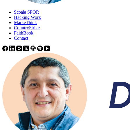
Școala SPOR
Hacking Work
MarkeThink
CountryStrike
FaithBook
Contact