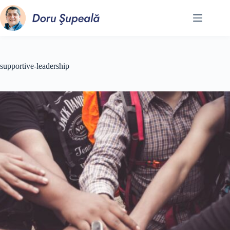
Sari
la
conținut
supportive-leadership