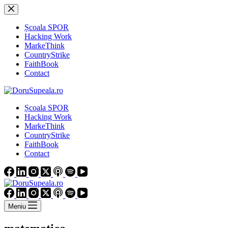
Sari
la
conținut
Școala SPOR
Hacking Work
MarkeThink
CountryStrike
FaithBook
Contact
Școala SPOR
Hacking Work
MarkeThink
CountryStrike
FaithBook
Contact
Meniu