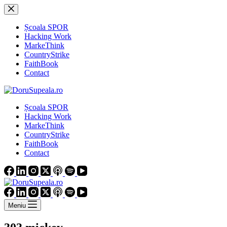
Sari
la
conținut
Școala SPOR
Hacking Work
MarkeThink
CountryStrike
FaithBook
Contact
Școala SPOR
Hacking Work
MarkeThink
CountryStrike
FaithBook
Contact
Meniu