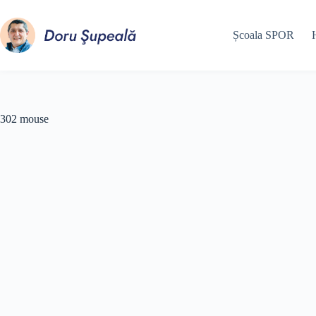
Sari
la
conținut
Școala SPOR
302 mouse