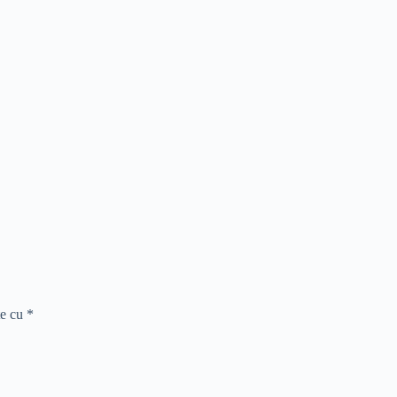
te cu
*