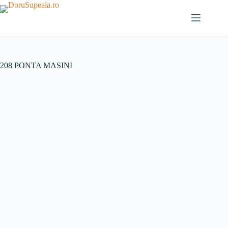
Sari
la
conținut
208 PONTA MASINI