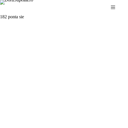
Sari
la
conținut
182 ponta sie