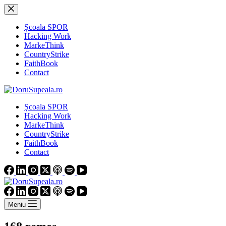
Sari
la
conținut
Școala SPOR
Hacking Work
MarkeThink
CountryStrike
FaithBook
Contact
Școala SPOR
Hacking Work
MarkeThink
CountryStrike
FaithBook
Contact
Meniu