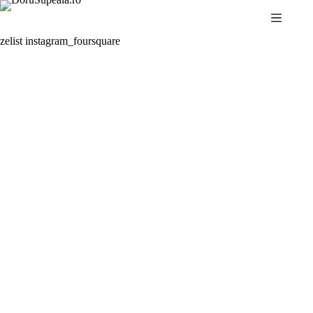
Sari
la
conținut
zelist instagram_foursquare