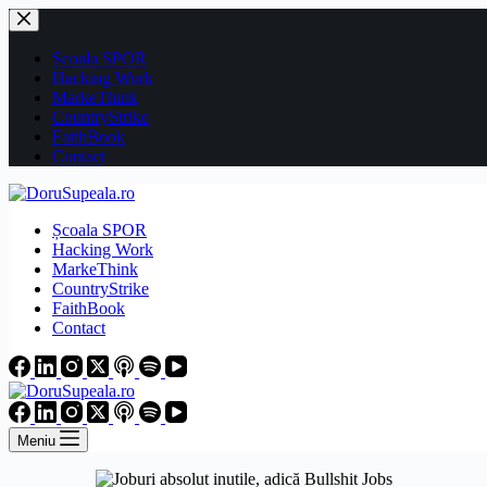
Sari
la
conținut
Școala SPOR
Hacking Work
MarkeThink
CountryStrike
FaithBook
Contact
Școala SPOR
Hacking Work
MarkeThink
CountryStrike
FaithBook
Contact
Meniu