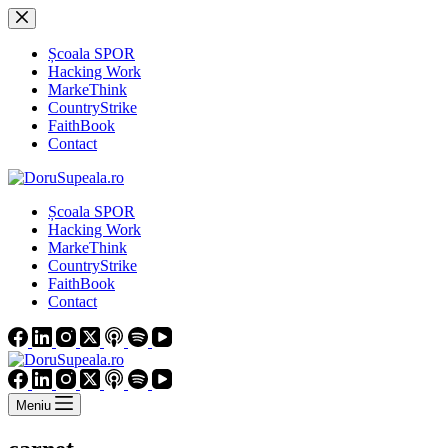
Sari
la
conținut
Școala SPOR
Hacking Work
MarkeThink
CountryStrike
FaithBook
Contact
Școala SPOR
Hacking Work
MarkeThink
CountryStrike
FaithBook
Contact
Meniu