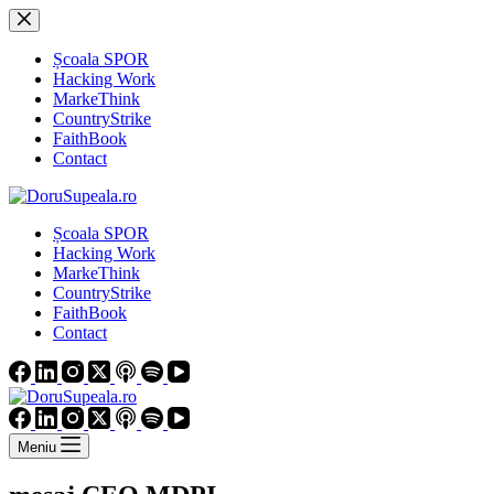
Sari
la
conținut
Școala SPOR
Hacking Work
MarkeThink
CountryStrike
FaithBook
Contact
Școala SPOR
Hacking Work
MarkeThink
CountryStrike
FaithBook
Contact
Meniu