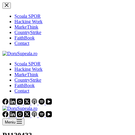
Sari
la
conținut
Școala SPOR
Hacking Work
MarkeThink
CountryStrike
FaithBook
Contact
Școala SPOR
Hacking Work
MarkeThink
CountryStrike
FaithBook
Contact
Meniu