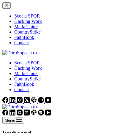
Sari
la
conținut
Școala SPOR
Hacking Work
MarkeThink
CountryStrike
FaithBook
Contact
Școala SPOR
Hacking Work
MarkeThink
CountryStrike
FaithBook
Contact
Meniu