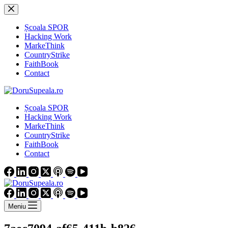
Sari
la
conținut
Școala SPOR
Hacking Work
MarkeThink
CountryStrike
FaithBook
Contact
Școala SPOR
Hacking Work
MarkeThink
CountryStrike
FaithBook
Contact
Meniu