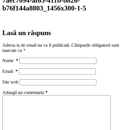
7aec7094-af65-411b-b826-
b76f144a8803_1456x300-1-5
Lasă un răspuns
Adresa ta de email nu va fi publicată.
Câmpurile obligatorii sunt
marcate cu
*
Nume
*
Email
*
Site web
Adaugă un comentariu
*