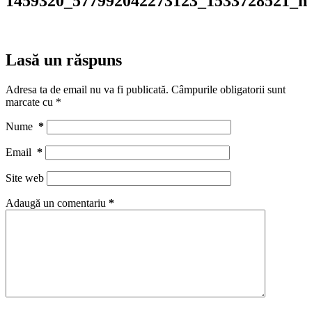
1459320_577992042273123_1533728521_n
Lasă un răspuns
Adresa ta de email nu va fi publicată.
Câmpurile obligatorii sunt
marcate cu
*
Nume
*
Email
*
Site web
Adaugă un comentariu
*