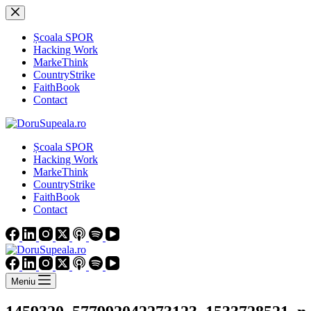
Sari
la
conținut
Școala SPOR
Hacking Work
MarkeThink
CountryStrike
FaithBook
Contact
Școala SPOR
Hacking Work
MarkeThink
CountryStrike
FaithBook
Contact
Meniu