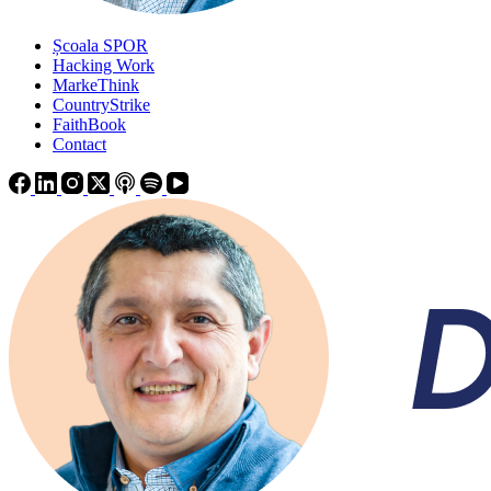
Școala SPOR
Hacking Work
MarkeThink
CountryStrike
FaithBook
Contact