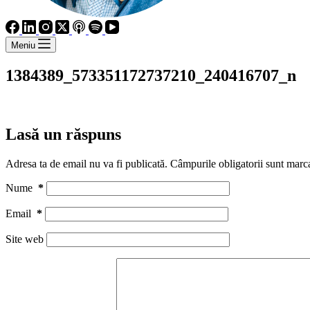
Meniu
1384389_573351172737210_240416707_n
Lasă un răspuns
Adresa ta de email nu va fi publicată.
Câmpurile obligatorii sunt marc
Nume
*
Email
*
Site web