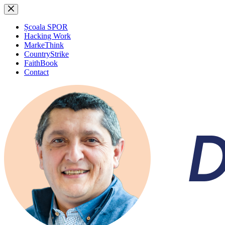
Sari
la
conținut
Școala SPOR
Hacking Work
MarkeThink
CountryStrike
FaithBook
Contact