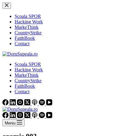
Sari
la
conținut
Școala SPOR
Hacking Work
MarkeThink
CountryStrike
FaithBook
Contact
Școala SPOR
Hacking Work
MarkeThink
CountryStrike
FaithBook
Contact
Meniu