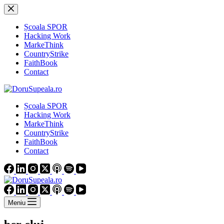
Sari
la
conținut
Școala SPOR
Hacking Work
MarkeThink
CountryStrike
FaithBook
Contact
Școala SPOR
Hacking Work
MarkeThink
CountryStrike
FaithBook
Contact
Meniu