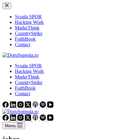
Sari
la
conținut
Școala SPOR
Hacking Work
MarkeThink
CountryStrike
FaithBook
Contact
Școala SPOR
Hacking Work
MarkeThink
CountryStrike
FaithBook
Contact
Meniu