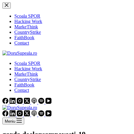
Sari
la
conținut
Școala SPOR
Hacking Work
MarkeThink
CountryStrike
FaithBook
Contact
Școala SPOR
Hacking Work
MarkeThink
CountryStrike
FaithBook
Contact
Meniu