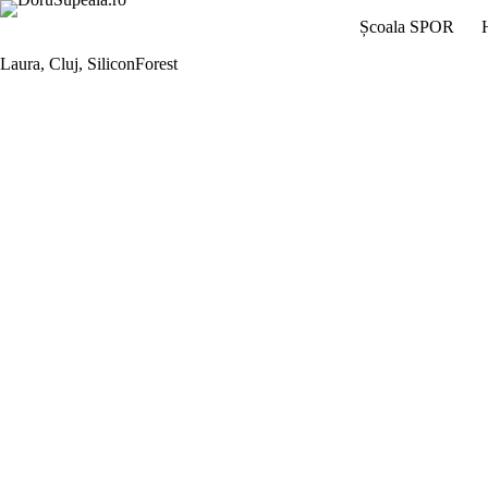
Sari
Școala SPOR
la
conținut
Laura, Cluj, SiliconForest