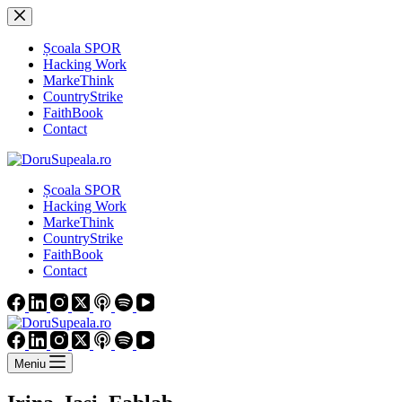
Sari
la
conținut
Școala SPOR
Hacking Work
MarkeThink
CountryStrike
FaithBook
Contact
Școala SPOR
Hacking Work
MarkeThink
CountryStrike
FaithBook
Contact
Meniu