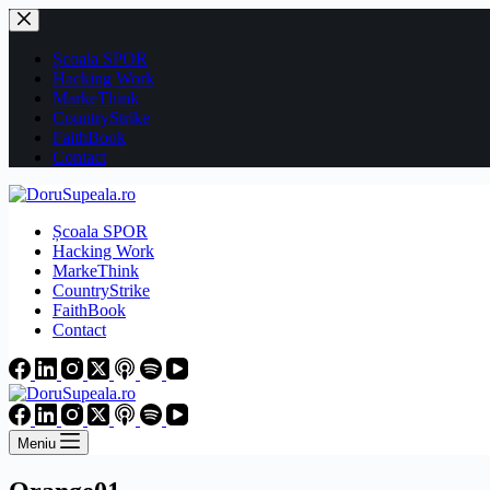
Sari
la
conținut
Școala SPOR
Hacking Work
MarkeThink
CountryStrike
FaithBook
Contact
Școala SPOR
Hacking Work
MarkeThink
CountryStrike
FaithBook
Contact
Meniu